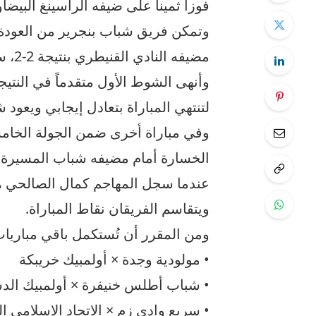
فوزاً ثميناً على ضيفه الراسينغ البيض
وتمكن فريق شباب بنجرير من العودة 
مضيف
وأنهى الشوط الأول متقدماً في النتيج
لتنتهي المباراة بتعادل إيجابي ويعود 
وفي مباراة أخرى ضمن الجولة الخامس
ويتقاسم الفريقان نقاط المباراة.
ومن المقرر أن تُستكمل باقي مباريات 
• مولودية وجدة × أولمبيك خريبكة
• شباب أطلس خنيفرة × أولمبيك الد
• سريع وادي زم × الاتحاد الإسلامي ا