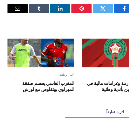
فيسبوك
تويتر
بينتيريست
لينكدإن
Tumblr
البريد
الإلكترون
أخبار وطنية
مة وغرامات مالية في
المغرب الفاسي يحسم صفقة
 بأندية وطنية
المهراوي ويتفاوض مع لورش
اترك تعليقاً