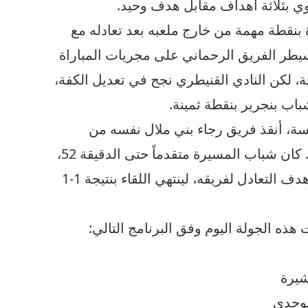
اوي بثلاثة أهداف مقابل هدف وحيد.
بنقطة مهمة من خارج ملعبه بعد تعادله مع
ه النادي القنيطري بنتيجة 2-2، سيطر الفريق الرحماني على مجريات المباراة
ة، لكن النادي القنيطري نجح في تعديل الكفة،
شباب بنجرير بنقطة ثمينة.
ة، أنقذ فريق رجاء بني ملال نفسه من
الخسارة أمام مضيفه شباب المسيرة. كان شباب المسيرة متقدماً حتى الدقيقة 52،
عندما سجل المهاجم كمال الصالحي هدف التعادل لفريقه، لينتهي اللقاء بنتيجة 1-1
هذه الجولة اليوم وفق البرنامج التالي:
شيرة
لوجدي