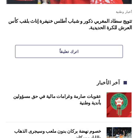
أخبار وطنية
تتويج سطاد المغربي ذكور و شباب أطلس خنيفرة إناث بلقب كأس
العرش للكرة الحديدية.
اترك تعليقاً
آخر الأخبار
عقوبات صارمة وغرامات مالية في حق مسؤولين
بأندية وطنية
خصوم نهضة بركان بدون ملعب وسيجرى الذهاب
والإياب ببركان