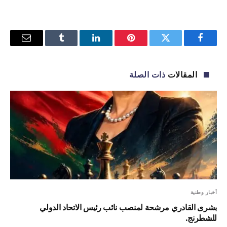
فيسبوك
تويتر
بينتيريست
لينكدإن
Tumblr
البريد
الإلكترو
المقالات
ذات الصلة
أخبار وطنية
بشرى القادري مرشحة لمنصب نائب رئيس الاتحاد الدولي
للشطرنج.