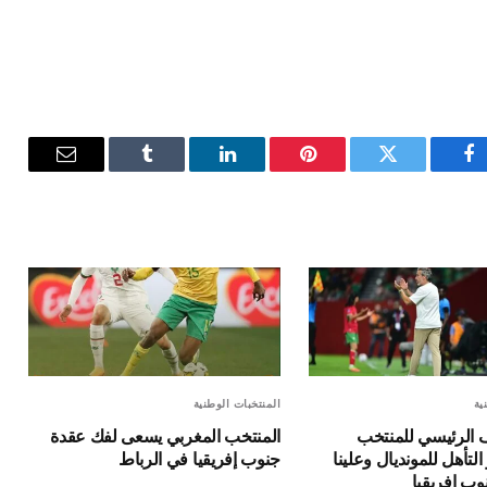
فيسبوك
تويتر
بينتيريست
لينكدإن
Tumblr
البريد
الإلكترون
ية
المنتخبات الوطنية
ف الرئيسي للمنتخب
المنتخب المغربي يسعى لفك عقدة
لتأهل للمونديال وعلينا
جنوب إفريقيا في الرباط
وب إفريقيا