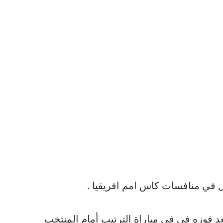
ل
في
منافسات
كاس
امم
افريقيا
.
د
فوزه
في
في
مباراة
الترتيب
أمام
المنتخب