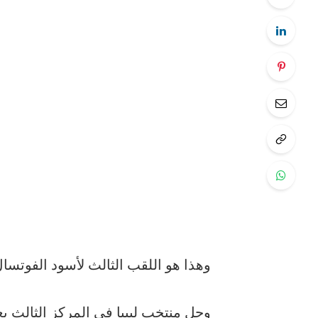
وهذا
هو
اللقب
الثالث
لأسود
الفوتسا
وحل
منتخب
ليبيا
في
المركز
الثالث
بع