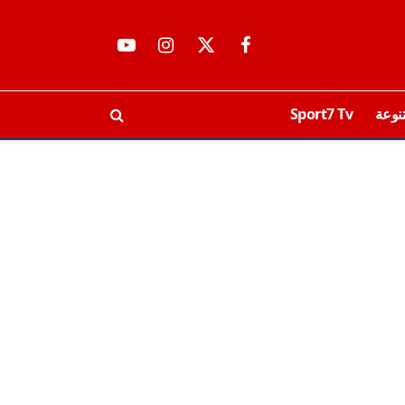
فيسبوك
X
الانستغرام
يوتيوب
(Twitter)
نوعة
Sport7 Tv