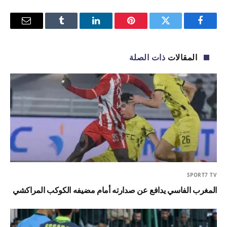
فيسبوك
تويتر
بينتيريست
لينكدإن
Tumblr
البريد
الإلكترو
المقالات
ذات الصلة
SPORT7 TV
المغرب الفاسي يدافع عن صدارته أمام مضيفه الكوكب المراكشي