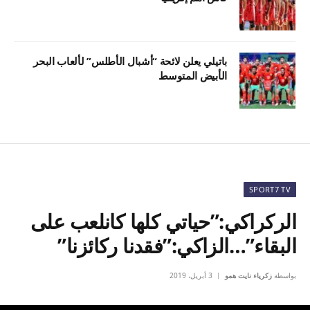
باتيلي يعلن لائحة “أشبال الأطلس” لألعاب البحر
الأبيض المتوسط
SPORT7 TV
الركراكي:”حياتي كلها كانلعب على
البقاء”…الزاكي:”فقدنا ركائزنا”
بواسطة
زكرياء نايت همو
3 أبريل، 2019