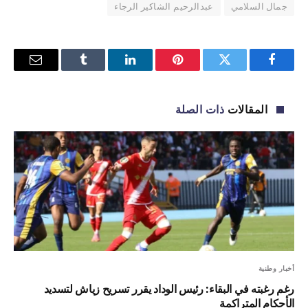
جمال السلامي
عبدالرحيم الشاكير الرجاء
فيسبوك
تويتر
بينتيريست
لينكدإن
Tumblr
البريد
الإلكترو
المقالات
ذات الصلة
أخبار وطنية
رغم رغبته في البقاء: رئيس الوداد يقرر تسريح زياش لتسديد
الأحكام المتراكمة