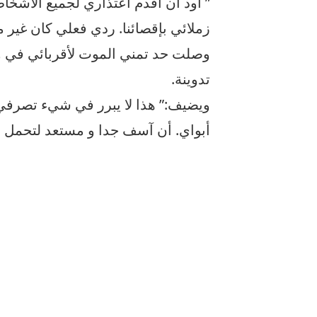
” أود أن أقدم اعتذاري لجميع الأشخا
زملائي بإقصائنا. ردي فعلي كان غير م
وصلت حد تمني الموت لأقربائي في و
تدوينة.
ويضيف:” هذا لا يبرر في شيء تصرفي ا
أبواي. أن آسف جدا و مستعد لتحمل ع