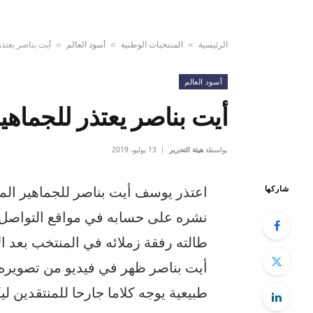
الرئيسية
المنتخبات الوطنية
أسود العالم
أيت بناصر يعتذر
»
»
»
أسود العالم
أيت بناصر يعتذر للجماهير
بواسطة
هيئة التحرير
13 يوليو، 2019
اعتذر يوسف أيت بناصر للجماهير المغر
شاركها
نشره على حسابه في مواقع التواصل ال
طالته رفقة زملائه في المنتخب بعد ال
أيت بناصر ظهر في فيديو من تصويره 
طبيعية يوجه كلاما جارحا للمنتقدين ل