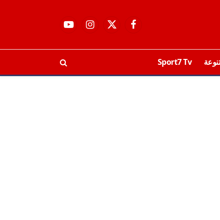
فيسبوك
X
الانستغرام
يوتيوب
(Twitter)
نوعة
Sport7 Tv