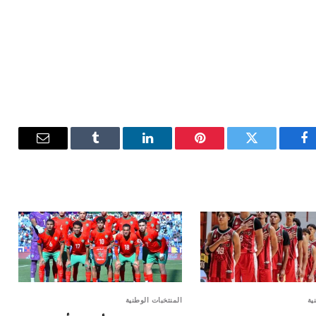
فيسبوك
تويتر
بينتيريست
لينكدإن
Tumblr
البريد
الإلكترون
ية
المنتخبات الوطنية