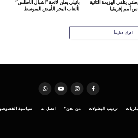
طني يتلقى الهزيمة الثانية
باتيلي يعلن لائحة “أشبال الأطلس”
أس أمم إفريقيا
لألعاب البحر الأبيض المتوسط
اترك تعليقاً
فيسبوك
الانستغرام
يوتيوب
واتساب
اريات
ترتيب البطولات
من نحن؟
اتصل بنا
سياسية الخصوصي