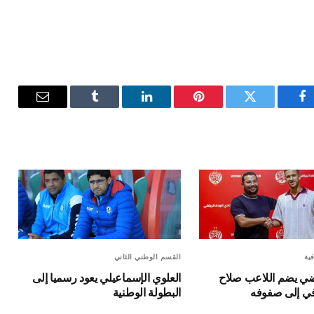
فيسبوك
تويتر
بينتيريست
لينكدإن
Tumblr
البريد
الإلكترون
فية
القسم الوطني الثاني
ياضي يضم اللاعب صلاح
العلوي الإسماعيلي يعود رسميا إلى
في إلى صفوفه
البطولة الوطنية