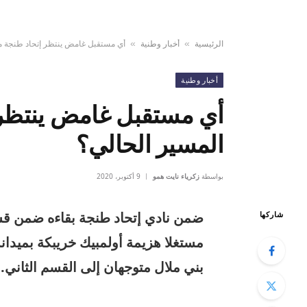
الرئيسية
أخبار وطنية
أي مستقبل غامض ينتظر إتحاد طنجة م
»
»
أخبار وطنية
أي مستقبل غامض ينتظر 
المسير الحالي؟
بواسطة
زكرياء نايت همو
9 أكتوبر، 2020
ضمن نادي إتحاد طنجة بقاءه ضمن قسم 
شاركها
مستغلا هزيمة أولمبيك خريبكة بميدانه
بني ملال متوجهان إلى القسم الثاني.