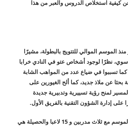
ن كيفية استخلاص الدروس والعبر من هذا
ذ الموسم الموالي للتتويج بالبطولة، مشيرًا
سوي، نظرًا لوجود أشخاص عتو في النادي خرابا
كما تسببوا في ضياع عدد من المواهب الشابة
حثا عن ملاذ جديد، كما ألح الغيورين على
سير لمنح رؤية تسييرية وتدبيرية جديدة
ا على إدارة الشؤون التقنية بالفريق الأول.
مع التذكير أن إتحاد طنجة تعاقد هذا الموسم مع ثلاث مدربين و 15 لاعبا والحصيلة هي