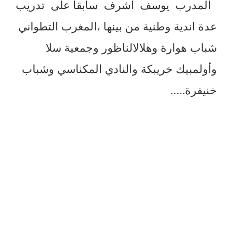
المدرب
يوسف
اشرف
سابقا
على
تدريب
عدة
اندية
وطنية
من
بينها
،المغرب
التطواني
شباب
هوارة
وهلال
الناظور
وجمعية
سلا
وأولمبيك
خريبكة
والنادي
المكناسي
وشباب
خنيفرة
…..