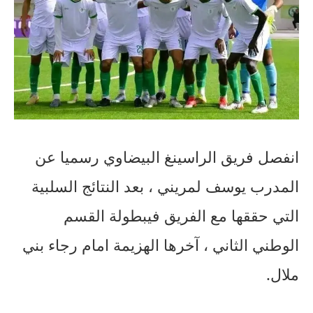
انفصل
فريق
الراسينغ
البيضاوي
رسميا
عن
المدرب
يوسف
لمريني
،
بعد
النتائج
السلبية
التي
حققها
مع
الفريق
في
بطولة
القسم
الوطني
الثاني
،
آخرها
الهزيمة
امام
رجاء
بني
ملال
.