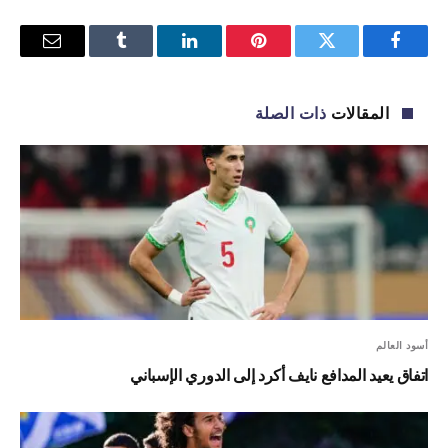
فيسبوك
تويتر
بينتيريست
لينكدإن
Tumblr
البريد
الإلكترو
المقالات
ذات الصلة
أسود العالم
اتفاق يعيد المدافع نايف أكرد إلى الدوري الإسباني