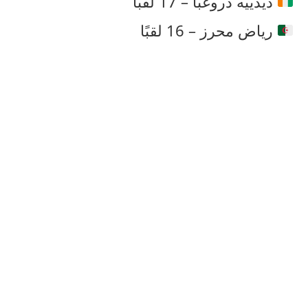
ديدييه دروغبا – 17 لقبًا
رياض محرز – 16 لقبًا