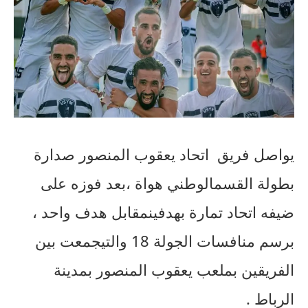
يواصل
فريق
اتحاد
يعقوب
المنصور
صدارة
بطولة
القسم
الوطني
هواة
،بعد
فوزه
على
ضيفه
اتحاد
تمارة
بهدفين
مقابل
هدف
واحد
،
برسم
منافسات
الجولة
18
والتي
جمعت
بين
الفريقين
بملعب
يعقوب
المنصور
بمدينة
الرباط
.