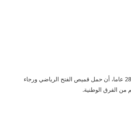
و سبق للاعب محمد الرحالي صاحب 28 عاما، أن حمل قميص الفتح الرياضي ورجاء
م من الفرق الوطنية.