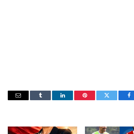
فيسبوك
تويتر
بينتيريست
لينكدإن
Tumblr
البريد
الإلكترون