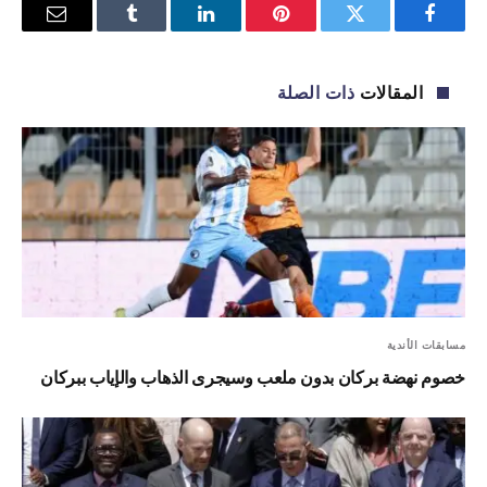
فيسبوك
تويتر
بينتيريست
لينكدإن
Tumblr
البريد
الإلكترو
المقالات
ذات الصلة
مسابقات الأندية
خصوم نهضة بركان بدون ملعب وسيجرى الذهاب والإياب ببركان