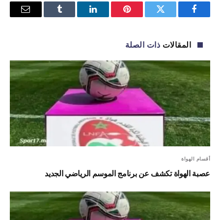
فيسبوك
تويتر
بينتيريست
لينكدإن
Tumblr
البريد
الإلكترو
المقالات
ذات الصلة
أقسام الهواة
عصبة الهواة تكشف عن برنامج الموسم الرياضي الجديد