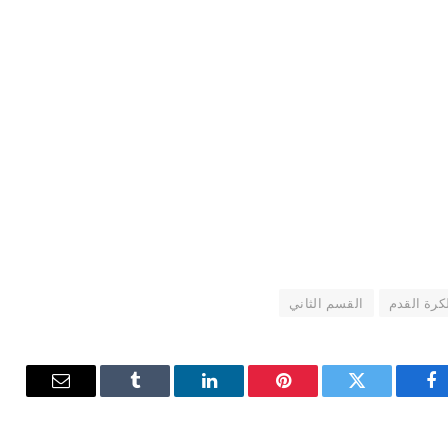
لكرة القدم
القسم الثاني
فيسبوك
تويتر
بينتيريست
لينكدإن
Tumblr
البريد
الإلكترون