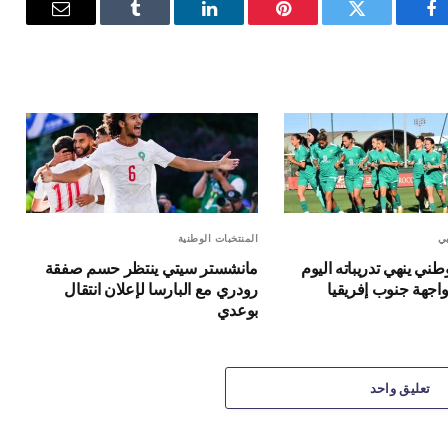
فيسبوك
تويتر
بينتيريست
لينكدإن
Tumblr
البريد
الإلكترون
بي
المنتخبات الوطنية
طني ينهي تدريباته اليوم
مانشستر سيتي ينتظر حسم صفقة
واجهة جنوب إفريقيا
رودري مع البارسا لإعلان انتقال
بوعدي
تعليق واحد