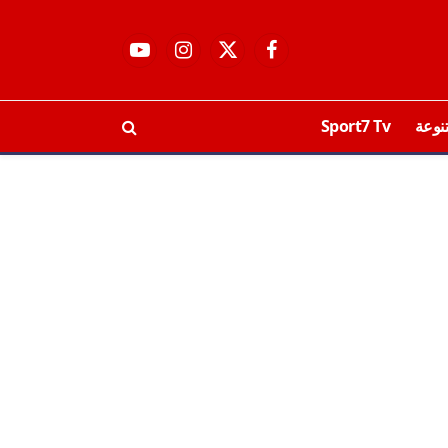
فيسبوك
X
الانستغرام
يوتيوب
(Twitter)
نوعة
Sport7 Tv