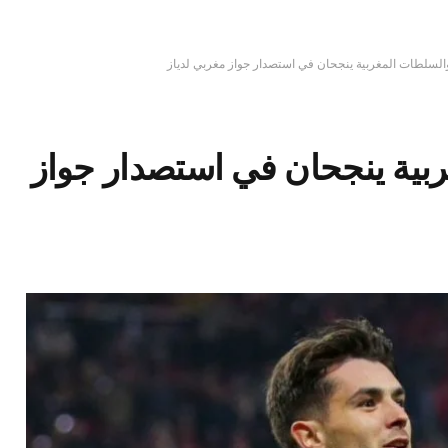
السلطات المغربية ينجحان في استصدار جواز مغربي لدياز
بية ينجحان في استصدار جواز