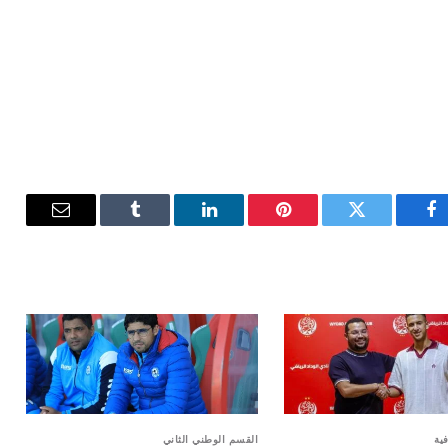
فيسبوك
تويتر
بينتيريست
لينكدإن
Tumblr
البريد
الإلكترون
فية
القسم الوطني الثاني