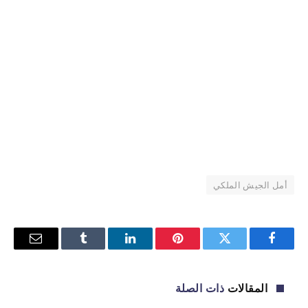
أمل الجيش الملكي
فيسبوك
تويتر
بينتيريست
لينكدإن
Tumblr
البريد
الإلكترو
المقالات
ذات الصلة