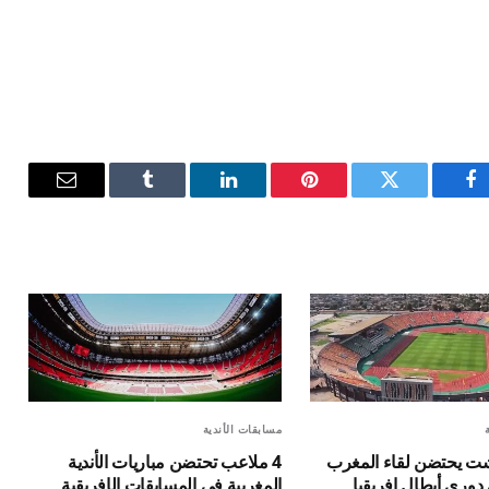
فيسبوك
تويتر
بينتيريست
لينكدإن
Tumblr
البريد
الإلكترون
مسابقات الأندية
 4 غشت يحتضن لقاء المغرب
4 ملاعب تحتضن مباريات الأندية
دوري أبطال إفريقيا
المغربية في المسابقات الإفريقية