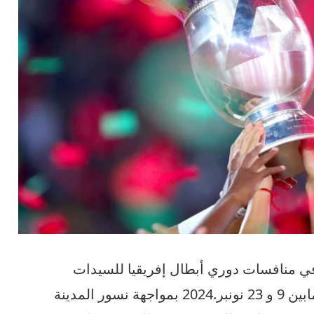
ي منافسات دوري أبطال إفريقيا للسيدات
والتي ستحتضنها المغرب في الفترة مابين 9 و 23 نونبر.2024 بمواجهة نسور المدينة