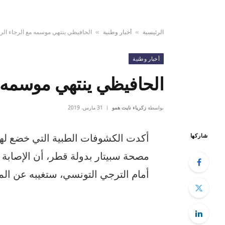
الرئيسية
أخبار وطنية
الحافيظي ينتهي موسمه مع الرجاء الر
»
»
أخبار وطنية
الحافيظي ينتهي موسمه م
بواسطة
زكرياء نايت همو
31 مارس، 2019
أكدت الكشوفات الطبية التي خضع لها 
شاركها
مصحة سبيتار بدولة قطر، أن الإصابة 
أمام الترجي التونسي، ستغيبه عن الم