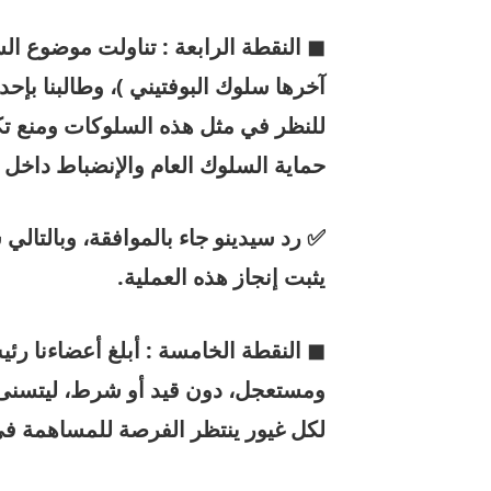
◼ النقطة الرابعة : تناولت موضوع الس
آخرها سلوك البوفتيني )، وطالبنا بإح
للنظر في مثل هذه السلوكات ومنع تكر
حماية السلوك العام والإنضباط داخل 
✅ رد سيدينو جاء بالموافقة، وبالتالي س
يثبت إنجاز هذه العملية.
◼ النقطة الخامسة : أبلغ أعضاءنا رئ
ومستعجل، دون قيد أو شرط، ليتسنى ل
لكل غيور ينتظر الفرصة للمساهمة في إ