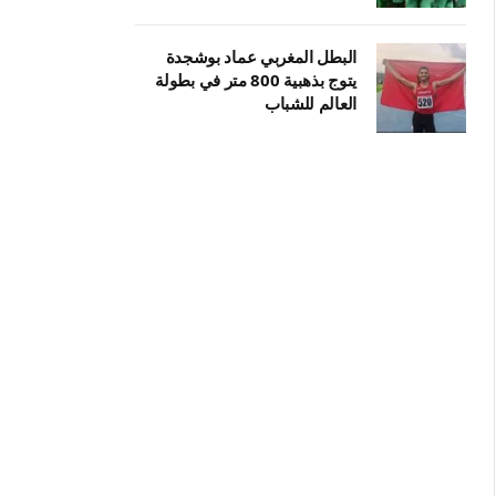
البطل المغربي عماد بوشجدة
يتوج بذهبية 800 متر في بطولة
العالم للشباب