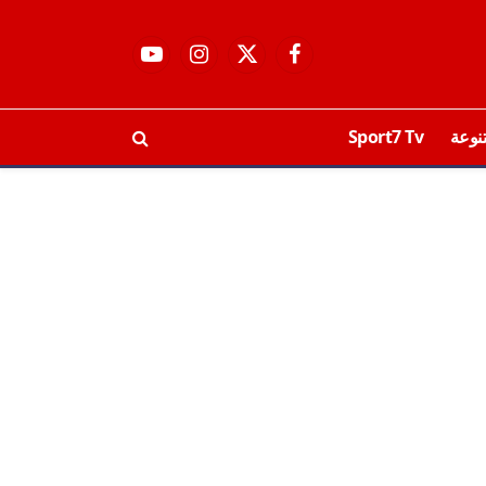
فيسبوك
X
الانستغرام
يوتيوب
(Twitter)
نوعة
Sport7 Tv