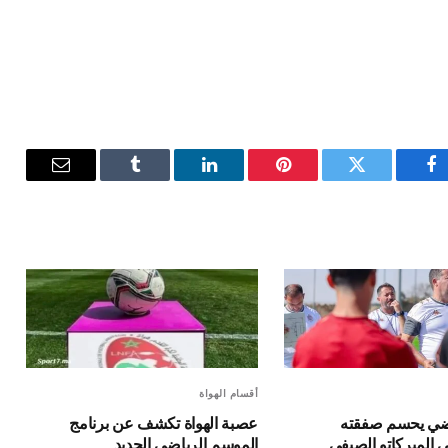
فيسبوك
تويتر
بينتيريست
لينكدإن
Tumblr
البريد
الإلكترون
أقسام الهواة
ياضي يحسم صفقته
عصبة الهواة تكشف عن برنامج
 الميركاتو الصيفي
الموسم الرياضي الجديد