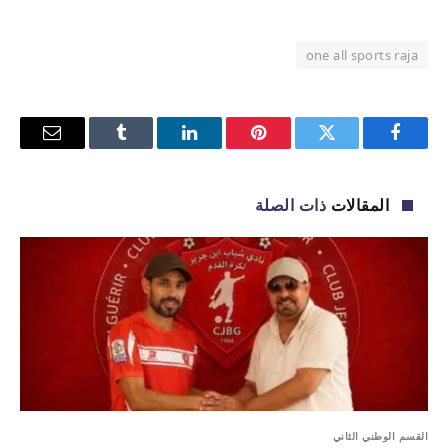
one all sports raja
فيسبوك
تويتر
بينتيريست
لينكدإن
Tumblr
البريد
الإلكترو
المقالات
ذات الصلة
القسم الوطني الثاني