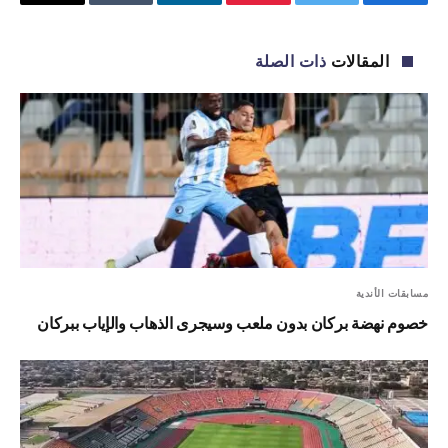
فيسبوك
تويتر
بينتيريست
لينكدإن
Tumblr
البريد
الإلكترو
المقالات
ذات الصلة
مسابقات الأندية
خصوم نهضة بركان بدون ملعب وسيجرى الذهاب والإياب ببركان