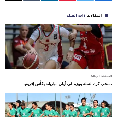
فيسبوك
تويتر
بينتيريست
لينكدإن
Tumblr
البريد
الإلكترو
المقالات
ذات الصلة
المنتخبات الوطنية
منتخب كرة السلة ينهزم في أولى مبارياته بكأس إفريقيا