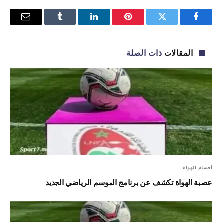
فيسبوك
تويتر
بينتيريست
لينكدإن
Tumblr
البريد
الإلكترو
المقالات
ذات الصلة
أقسام الهواة
عصبة الهواة تكشف عن برنامج الموسم الرياضي الجديد