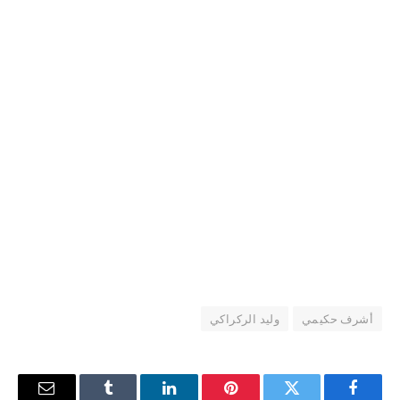
أشرف حكيمي
وليد الركراكي