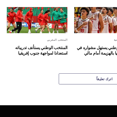
ية
المنتخب المغربي
وطني يستهل مشواره في
المنتخب الوطني يستأنف تدريباته
 بالهزيمة أمام مالي
استعدادا لمواجهة جنوب إفريقيا
اترك تعليقاً