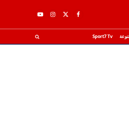
فيسبوك
X
الانستغرام
يوتيوب
(Twitter)
نوعة
Sport7 Tv