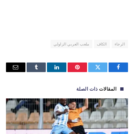
الرجاء
الكاف
ملعب العربي الزاولي
فيسبوك
تويتر
بينتيريست
لينكدإن
Tumblr
البريد
الإلكترو
المقالات
ذات الصلة