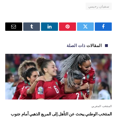
سفيان رحيمي
فيسبوك
تويتر
بينتيريست
لينكدإن
Tumblr
البريد
الإلكترو
المقالات
ذات الصلة
المنتخب المغربي
المنتخب الوطني يبحث عن التأهل إلى المربع الذهبي أمام جنوب