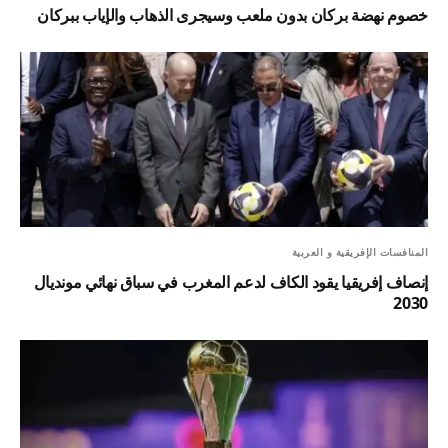
خصوم نهضة بركان بدون ملعب وسيجرى الذهاب والإياب ببركان
المنافسات الإفريقية و العربية
إنصاف إفريقيا يقود الكاف لدعم المغرب في سباق نهائي مونديال
2030