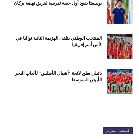
بوبيستا يقود أول حصة تدريبية لفريق نهضة بركان
المنتخب الوطني يتلقى الهزيمة الثانية تواليا في
كأس أمم إفريقيا
باتيلي يعلن لائحة “أشبال الأطلس” لألعاب البحر
الأبيض المتوسط
المنتخب المغربي