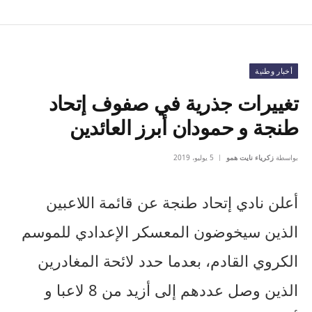
أخبار وطنية
تغييرات جذرية في صفوف إتحاد
طنجة و حمودان أبرز العائدين
بواسطة
زكرياء نايت همو
5 يوليو، 2019
أعلن نادي إتحاد طنجة عن قائمة اللاعبين
الذين سيخوضون المعسكر الإعدادي للموسم
الكروي القادم، بعدما حدد لائحة المغادرين
الذين وصل عددهم إلى أزيد من 8 لاعبا و