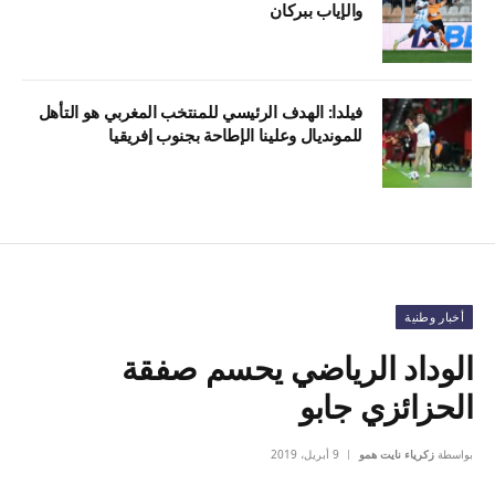
والإياب ببركان
فيلدا: الهدف الرئيسي للمنتخب المغربي هو التأهل
للمونديال وعلينا الإطاحة بجنوب إفريقيا
أخبار وطنية
الوداد الرياضي يحسم صفقة
الحزائزي جابو
بواسطة
زكرياء نايت همو
9 أبريل، 2019