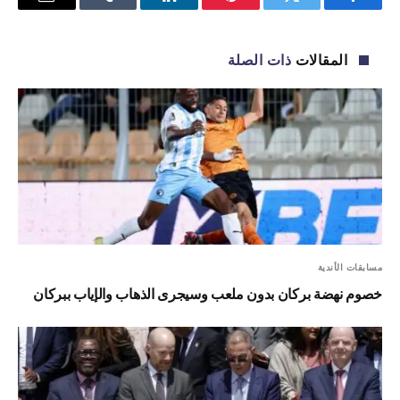
فيسبوك
تويتر
بينتيريست
لينكدإن
Tumblr
البريد
الإلكترو
المقالات
ذات الصلة
مسابقات الأندية
خصوم نهضة بركان بدون ملعب وسيجرى الذهاب والإياب ببركان