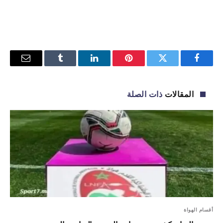
فيسبوك
تويتر
بينتيريست
لينكدإن
Tumblr
البريد
الإلكترو
المقالات
ذات الصلة
أقسام الهواة