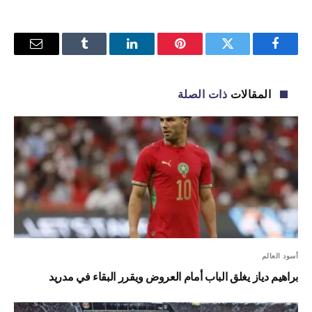
فيسبوك
تويتر
بينتيريست
لينكدإن
Tumblr
البريد
الإلكترو
المقالات
ذات الصلة
أسود العالم
براهيم دياز يغلق الباب أمام العروض ويقرر البقاء في مدريد