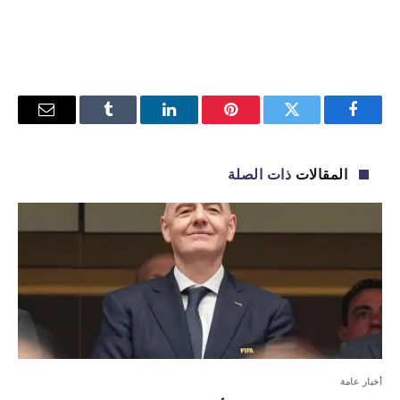
فيسبوك
تويتر
بينتيريست
لينكدإن
Tumblr
البريد
الإلكترو
المقالات
ذات الصلة
أخبار عامة