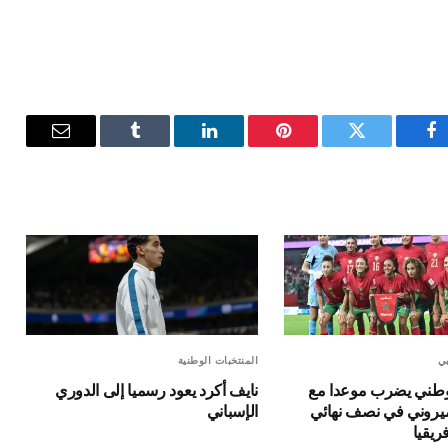
فيسبوك
تويتر
بينتيريست
لينكدإن
Tumblr
البريد
الإلكترون
بي
المنتخبات الوطنية
وطني يضرب موعدا مع
نايف أكرد يعود رسميا إلى الدوري
ميروني في نصف نهائي
الإسباني
ريقيا