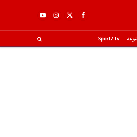
فيسبوك
X
الانستغرام
يوتيوب
(Twitter)
نوعة
Sport7 Tv