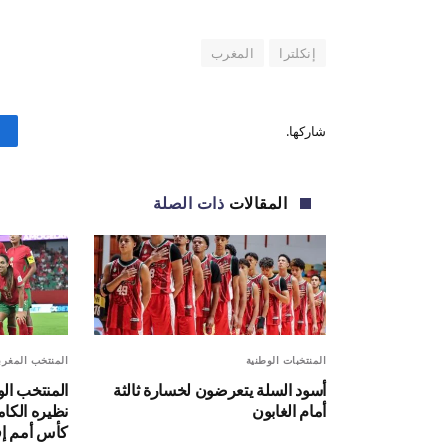
إنكلترا
المغرب
شاركها.
المقالات
ذات الصلة
المنتخبات الوطنية
المنتخب المغر
أسود السلة يتعرضون لخسارة ثالثة
المنتخب ال
أمام الغابون
نظيره الكا
كأس أمم إف