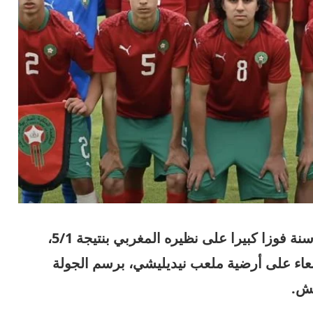
حقق المنتخب الإنكليزي لأقل من 15 سنة فوزا كبيرا على نظيره المغربي بنتيجة 5/1،
ربعاء على أرضية ملعب نيديليشي، برسم الجولة
تش.