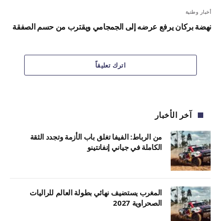
أخبار وطنية
نهضة بركان يرفع عرضه إلى الجمجامي ويقترب من حسم الصفقة
اترك تعليقاً
آخر الأخبار
من الرباط: الفيفا تغلق باب الأزمة وتجدد الثقة
الكاملة في جياني إنفانتينو
المغرب يستضيف نهائي بطولة العالم للراليات
الصحراوية 2027