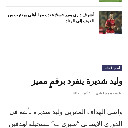
أشرف داري يقرر فسخ عقده مع الأهلي ويقترب من
العودة إلى الوداد
أسود العالم
وليد شديرة ينفرد برقمٍ مميز
بواسطة
محمود العلمي
1 أكتوبر، 2022
واصل الهداف المغربي وليد شديرة تألقه في
الدوري الايطالي “سيري ب” بتسجيله لهدفين