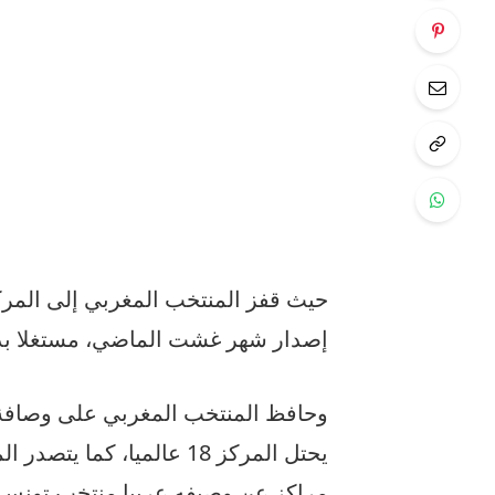
إصدار شهر غشت الماضي، مستغلا بذل
وحافظ المنتخب المغربي على وصافة 
مراكز عن وصيفه عربيا منتخب تونس.