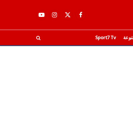
فيسبوك
X
الانستغرام
يوتيوب
(Twitter)
نوعة
Sport7 Tv