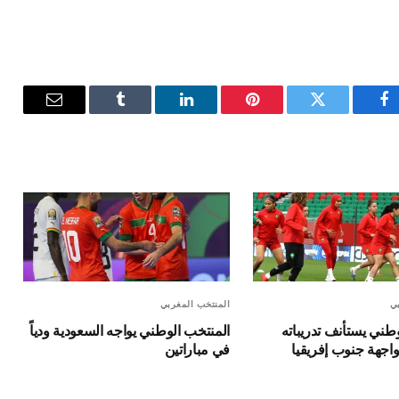
فيسبوك
تويتر
بينتيريست
لينكدإن
Tumblr
البريد
الإلكترون
بي
المنتخب المغربي
طني يستأنف تدريباته
المنتخب الوطني يواجه السعودية ودياً
واجهة جنوب إفريقيا
في مباراتين