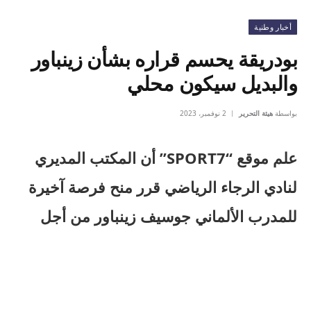
أخبار وطنية
بودريقة يحسم قراره بشأن زينباور
والبديل سيكون محلي
بواسطة
هيئة التحرير
2 نوفمبر، 2023
علم موقع “SPORT7” أن المكتب المديري
لنادي الرجاء الرياضي قرر منح فرصة آخيرة
للمدرب الألماني جوسيف زينباور من أجل
تصحيح الأوراق وإعادة الفريق لسكة
الإنتصارات.