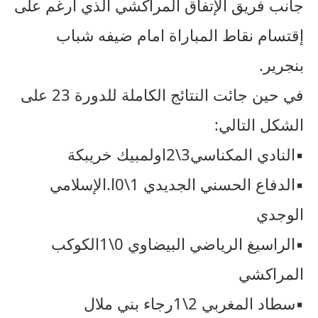
جانب فريق الإتفاق المراكشي الذي أرغم على
إقتسام نقاط المباراة امام ضيفه شباب
بنجرير.
في حين جائت النتائج الكاملة للدورة 23 على
الشكل التالي:
▪︎النادي المكناسي3\2اولمبيك خريبكة
▪︎الدفاع الحسني الجديدي 1\0ا.الإسلامي
الوجدي
▪︎الراسيغ الرياضي البيضاوي 0\1الكوكب
المراكشي
▪︎سطاد المغربي 2\1رجاء بني ملال