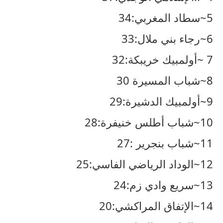
5~سطاد المغربي:34
6~رجاء بني ملال:33
7 ~أولمبيك خريبكة:32
8~شباب المسيرة 30
9~أولمبيك الدشيرة:29
10~شباب أطلس خنيفرة:28
11~شباب بنجرير :27
12~الوداد الرياضي الفاسي:25
13~سريع وادي زم:24
14~الإتفاق المراكشي:20