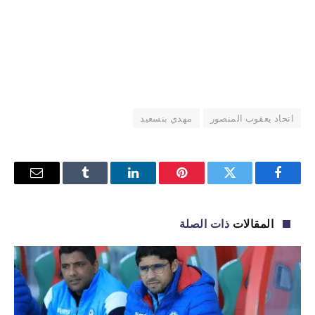
اتحاد يعقوب المنصور
مهدي بنسعيد
فيسبوك
تويتر
بينتيريست
لينكدإن
Tumblr
البريد
الإلكترو
المقالات
ذات الصلة