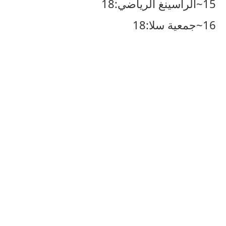
15~الراسينغ الرياضي:18
16~جمعية سلا:18