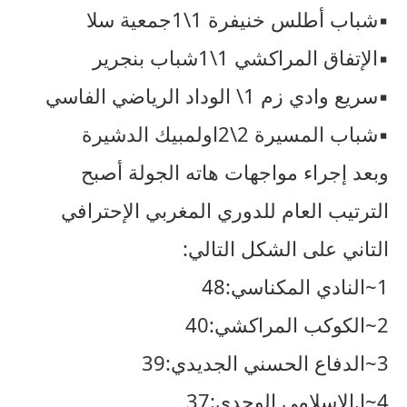
▪︎شباب أطلس خنيفرة 1\1جمعية سلا
▪︎الإتفاق المراكشي 1\1شباب بنجرير
▪︎سريع وادي زم 1\ الوداد الرياضي الفاسي
▪︎شباب المسيرة 2\2اولمبيك الدشيرة
وبعد إجراء مواجهات هاته الجولة أصبح
الترتيب العام للدوري المغربي الإحترافي
التاني على الشكل التالي:
1~النادي المكناسي:48
2~الكوكب المراكشي:40
3~الدفاع الحسني الجديدي:39
4~ا.الإسلامي الوجدي:37