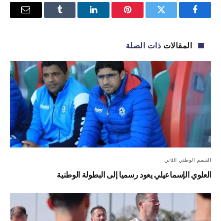
فيسبوك
تويتر
بينتيريست
لينكدإن
Tumblr
البريد
الإلكترو
المقالات
ذات الصلة
القسم الوطني الثاني
العلوي الإسماعيلي يعود رسميا إلى البطولة الوطنية