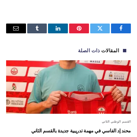
فيسبوك
تويتر
بينتيريست
لينكدإن
Tumblr
البريد
الإلكترو
المقالات
ذات الصلة
القسم الوطني الثاني
محند إد الفاسي في مهمة تدريبية جديدة بالقسم الثاني