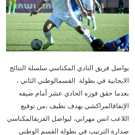
يواصل
فريق
النادي
المكناسي
سلسلة
النتائج
الايجابية
في
بطولة
القسم
الوطني
الثاني
،
بعدما
حقق
فوزه
الحادي
عشر
أمام
ضيفه
الإتفاق
المراكشي
بهدف
نظيف
،من
توقيع
اللاعب
انس
مهراني،
ليواصل
الفريق
المكناسي
صدارة
الترتيب
في
بطولة
القسم
الوطني