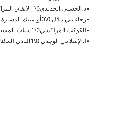
▪︎د.الحسني الجديدي0\1الاتفاق المراكشي
▪︎رجاء بني ملال 0\0أولمبيك الدشيرة
▪︎الكوكب المراكشي0\1شباب المسيرة
▪︎ا.الإسلامي الوجدي 0\1النادي المكناسي.