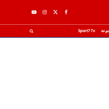
فيسبوك
X
الانستغرام
يوتيوب
(Twitter)
نوعة
Sport7 Tv