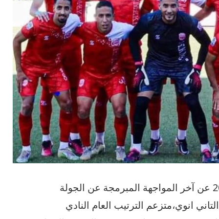
أسدل الستار هذا اليوم 21اأبريل 2024 عن آخر المواجهة المبرمجة عن الجولة
التاني انوي،متزعم الترتيب العام النادي