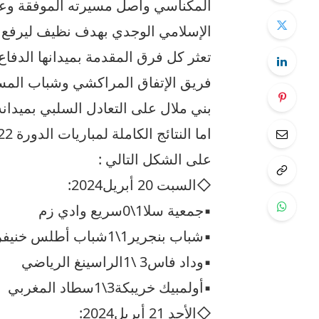
المكناسي واصل مسيرته الموفقة وعاد
تعثر كل فرق المقدمة بميدانها الدفاع
فريق الإتفاق المراكشي وشباب المس
بني ملال على التعادل السلبي بميدانه
على الشكل التالي :
◇السبت 20 أبريل2024:
▪︎جمعية سلا1\0سريع وادي زم
▪︎شباب بنجرير1\1شباب أطلس خنيفرة
▪︎وداد فاس3 \1الراسينغ الرياضي
▪︎أولمبيك خريبكة3\1سطاد المغربي
◇الأحد 21 أبريل2024: