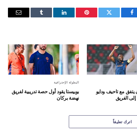
فيسبوك
تويتر
بينتيريست
لينكدإن
Tumblr
البريد
الإلكترون
البطولة الإحترافية
يتفق مع تاحيف ودايو
بوبيستا يقود أول حصة تدريبية لفريق
إلى الفريق
نهضة بركان
اترك تعليقاً