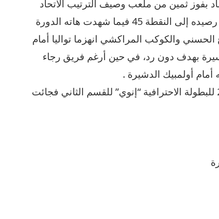
 بفوز ثمين من ملعب وصيف الترتيب الاتحاد
الإسلامي الوجدي بهدف نظيف ليرفع رصيده إلى النقطة 45 فيما شهدت هاته الدورة
 الحسني والكوكب المراكشي انهزما تواليا أمام
يرة بهدف دون رد، في حين أرغم فريق رجاء
 أمام أولمبيك الدشيرة .
اما النتائج الكاملة لمباريات الدورة 22 للبطولة الاحترافية “إنوي” للقسم الثاني فجائت