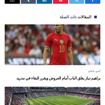
فيسبوك
تويتر
بينتيريست
لينكدإن
Tumblr
البريد
الإلكترو
المقالات
ذات الصلة
أسود العالم
براهيم دياز يغلق الباب أمام العروض ويقرر البقاء في مدريد