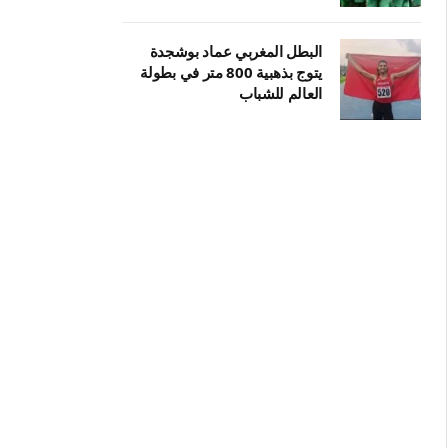
البطل المغربي عماد بوشجدة
يتوج بذهبية 800 متر في بطولة
العالم للشباب