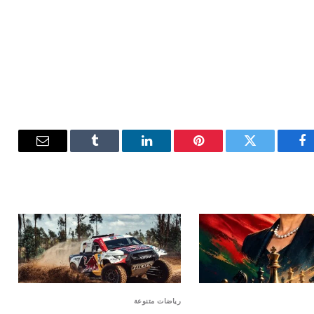
فيسبوك
تويتر
بينتيريست
لينكدإن
Tumblr
البريد
الإلكترون
رياضات متنوعة