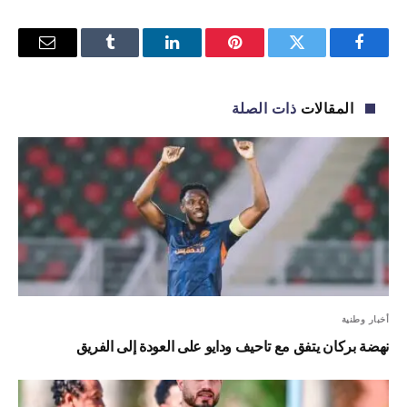
فيسبوك
تويتر
بينتيريست
لينكدإن
Tumblr
البريد
الإلكترو
المقالات
ذات الصلة
أخبار وطنية
نهضة بركان يتفق مع تاحيف ودايو على العودة إلى الفريق