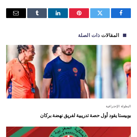
فيسبوك
تويتر
بينتيريست
لينكدإن
Tumblr
البريد
الإلكترو
المقالات
ذات الصلة
البطولة الإحترافية
بوبيستا يقود أول حصة تدريبية لفريق نهضة بركان