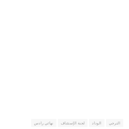
الترجي
الوداد
لجنة الإستئناف
نهائي رادس