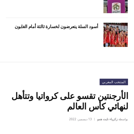
أسود السلة يتعرضون لخسارة ثالثة أمام الغابون
المنتخب المغربي
الأرجنتين تقسو على كرواتيا وتتأهل
لنهائي كأس العالم
بواسطة
زكرياء نايت همو
13 ديسمبر، 2022