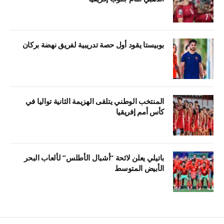
بوبيستا يقود أول حصة تدريبية لفريق نهضة بركان
المنتخب الوطني يتلقى الهزيمة الثانية تواليا في
كأس أمم إفريقيا
باتيلي يعلن لائحة “أشبال الأطلس” لألعاب البحر
الأبيض المتوسط