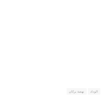
الوداد
نهضة بركان