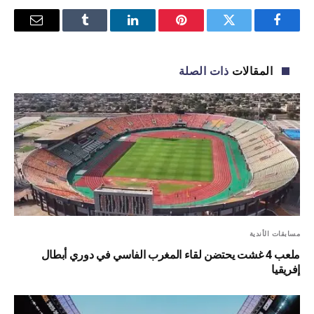
فيسبوك
تويتر
بينتيريست
لينكدإن
Tumblr
البريد
الإلكترو
المقالات
ذات الصلة
مسابقات الأندية
ملعب 4 غشت يحتضن لقاء المغرب الفاسي في دوري أبطال
إفريقيا