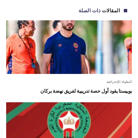
الإلكترو
المقالات
ذات الصلة
البطولة الإحترافية
بوبيستا يقود أول حصة تدريبية لفريق نهضة بركان