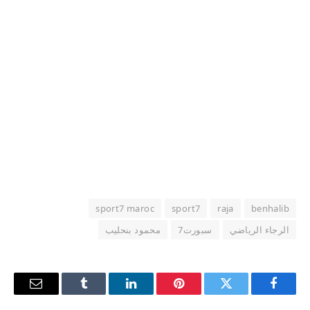
sport7 maroc
sport7
raja
benhalib
الرجاء الرياضي
سبورت7
محمود بنحليب
فيسبوك
تويتر
بينتيريست
لينكدإن
Tumblr
البريد