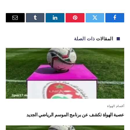
فيسبوك
تويتر
بينتيريست
لينكدإن
Tumblr
البريد
الإلكترو
المقالات
ذات الصلة
أقسام الهواة
عصبة الهواة تكشف عن برنامج الموسم الرياضي الجديد