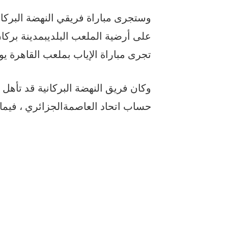
وستجرى
مباراة
فريقي
النهضة
البركان
على
أرضية
الملعب
البلدي
بمدينة
بركا
تجرى
مباراة
الإياب
بملعب
القاهرة
يو
وكان
فريق
النهضة
البركانية
قد
تأهل
حساب
اتحاد
العاصمة
الجزائري
،
فيما