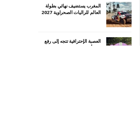
المغرب يستضيف نهائي بطولة
العالم للراليات الصحراوية 2027
العصبة الإحترافية تتجه إلى رفع
عدد أندية البطولة إلى 20 فريقا
أشرف داري يقرر فسخ عقده مع
الأهلي ويقترب من العودة إلى
الوداد