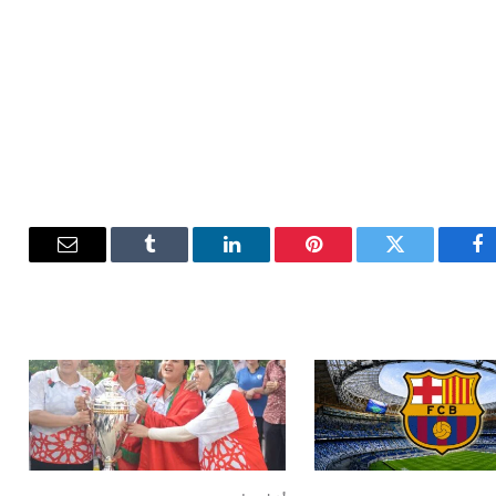
فيسبوك
تويتر
بينتيريست
لينكدإن
Tumblr
البريد
الإلكترون