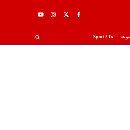
فيسبوك
X
الانستغرام
يوتيوب
(Twitter)
نوعة
Sport7 Tv